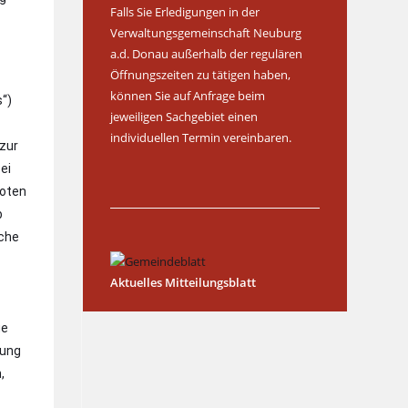
Falls Sie Erledigungen in der
Verwaltungsgemeinschaft Neuburg
a.d. Donau außerhalb der regulären
Öffnungszeiten zu tätigen haben,
können Sie auf Anfrage beim
s“)
jeweiligen Sachgebiet einen
individuellen Termin vereinbaren.
 zur
ei
boten
b
iche
Aktuelles Mitteilungsblatt
ge
zung
,