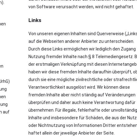
n).
von Software verursacht werden, wird nicht gehaftet.
Links
nen
Von unseren eigenen Inhalten sind Querverweise („Link
auf die Webseiten anderer Anbieter zu unterscheiden.
Durch diese Links ermöglichen wir lediglich den Zugang
Nutzung fremder Inhalte nach § 8 Telemediengesetz. B
der erstmaligen Verknüpfung mit diesen Internetange
en
haben wir diese fremden Inhalte daraufhin überprüft, o
durch sie eine mögliche zivilrechtliche oder strafrechtl
UrhG)
Verantwortlichkeit ausgelöst wird. Wir können diese
dung
fremden Inhalte aber nicht ständig auf Veränderungen
hen
überprüfen und daher auch keine Verantwortung dafür
hung
übernehmen. Für illegale, fehlerhafte oder unvollständi
en auf
Inhalte und insbesondere für Schäden, die aus der Nut
oder Nichtnutzung von Informationen Dritter entstehen
haftet allein der jeweilige Anbieter der Seite.