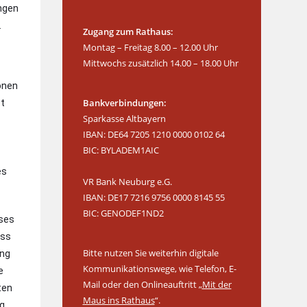
ngen
.
Zugang zum Rathaus:
Montag – Freitag 8.00 – 12.00 Uhr
Mittwochs zusätzlich 14.00 – 18.00 Uhr
ionen
Bankverbindungen:
et
Sparkasse Altbayern
IBAN: DE64 7205 1210 0000 0102 64
t
BIC: BYLADEM1AIC
es
VR Bank Neuburg e.G.
IBAN: DE17 7216 9756 0000 8145 55
BIC: GENODEF1ND2
eses
uss
Bitte nutzen Sie weiterhin digitale
ung
Kommunikationswege, wie Telefon, E-
e
Mail oder den Onlineauftritt „
Mit der
ten
Maus ins Rathaus
“.
ng