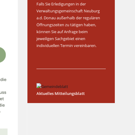
Falls Sie Erledigungen in der
Verwaltungsgemeinschaft Neuburg
a.d. Donau außerhalb der regulären
Öffnungszeiten zu tätigen haben,
können Sie auf Anfrage beim
jeweiligen Sachgebiet einen
individuellen Termin vereinbaren.
Aktuelles Mitteilungsblatt