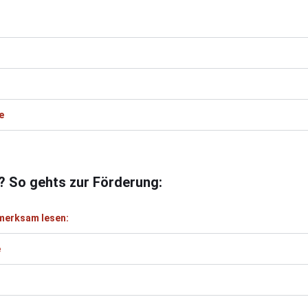
e
? So gehts zur Förderung:
merksam lesen:
e
g