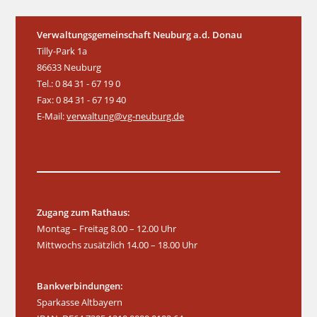
t
n
n
n
n
n
n
n
v
u
i
Verwaltungsgemeinschaft Neuburg a.d. Donau
n
g
Tilly-Park 1a
g
a
86633 Neuburg
e
Tel.: 0 84 31 - 67 19 0
t
Fax: 0 84 31 - 67 19 40
n
i
E-Mail:
verwaltung@vg-neuburg.de
o
n
Zugang zum Rathaus:
Montag – Freitag 8.00 – 12.00 Uhr
Mittwochs zusätzlich 14.00 – 18.00 Uhr
Bankverbindungen:
Sparkasse Altbayern