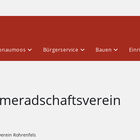
Donaumoos
Bürgerservice
Bauen
Einr
ameradschaftsverein
erein Rohrenfels