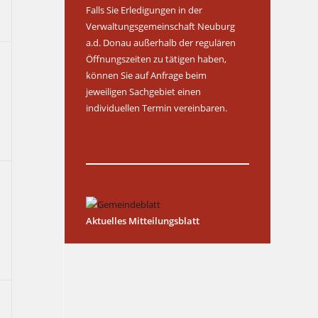
c
Falls Sie Erledigungen in der
h
Verwaltungsgemeinschaft Neuburg
a.d. Donau außerhalb der regulären
t
Öffnungszeiten zu tätigen haben,
e
können Sie auf Anfrage beim
n
jeweiligen Sachgebiet einen
-
individuellen Termin vereinbaren.
N
a
v
i
g
a
Aktuelles Mitteilungsblatt
t
i
o
n