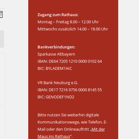
V
Zugang zum Rathaus:
e
Montag – Freitag 8.00 – 12.00 Uhr
r
Mittwochs zusätzlich 14.00 – 18.00 Uhr
a
n
Bankverbindungen:
s
Sparkasse Altbayern
t
IBAN: DE64 7205 1210 0000 0102 64
a
BIC: BYLADEM1AIC
l
t
VR Bank Neuburg e.G.
u
IBAN: DE17 7216 9756 0000 8145 55
n
BIC: GENODEF1ND2
g
A
Bitte nutzen Sie weiterhin digitale
n
Kommunikationswege, wie Telefon, E-
s
Mail oder den Onlineauftritt „
Mit der
i
Maus ins Rathaus
“.