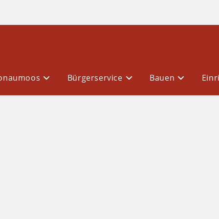
Donaumoos
Bürgerservice
Bauen
Einr