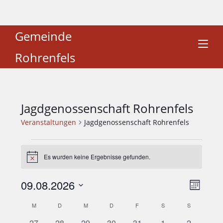
Gemeinde
Rohrenfels
Jagdgenossenschaft Rohrenfels
Veranstaltungen
Jagdgenossenschaft Rohrenfels
Es wurden keine Ergebnisse gefunden.
H
i
n
09.08.2026
A
V
w
M
e
e
n
o
D
i
K
M
D
M
D
F
S
S
r
n
s
s
a
a
a
a
0
0
0
0
0
0
0
27
28
29
30
31
1
2