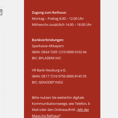
V
Zugang zum Rathaus:
e
Montag – Freitag 8.00 – 12.00 Uhr
r
Mittwochs zusätzlich 14.00 – 18.00 Uhr
a
n
Bankverbindungen:
s
Sparkasse Altbayern
t
IBAN: DE64 7205 1210 0000 0102 64
a
BIC: BYLADEM1AIC
l
t
VR Bank Neuburg e.G.
u
IBAN: DE17 7216 9756 0000 8145 55
n
BIC: GENODEF1ND2
g
A
Bitte nutzen Sie weiterhin digitale
n
Kommunikationswege, wie Telefon, E-
s
Mail oder den Onlineauftritt „
Mit der
i
Maus ins Rathaus
“.