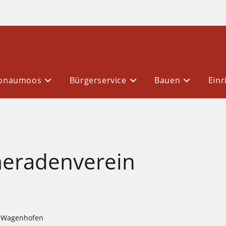
Donaumoos
Bürgerservice
Bauen
Einr
meradenverein
n Wagenhofen