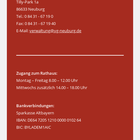
t
Tilly-Park 1a
n
n
n
n
n
n
n
v
86633 Neuburg
u
i
Tel.: 0 84 31 - 67 19 0
n
g
Fax: 0 84 31 - 67 19 40
g
a
E-Mail:
verwaltung@vg-neuburg.de
e
t
n
i
o
n
Zugang zum Rathaus:
Montag – Freitag 8.00 – 12.00 Uhr
Mittwochs zusätzlich 14.00 – 18.00 Uhr
Bankverbindungen:
Sparkasse Altbayern
IBAN: DE64 7205 1210 0000 0102 64
BIC: BYLADEM1AIC