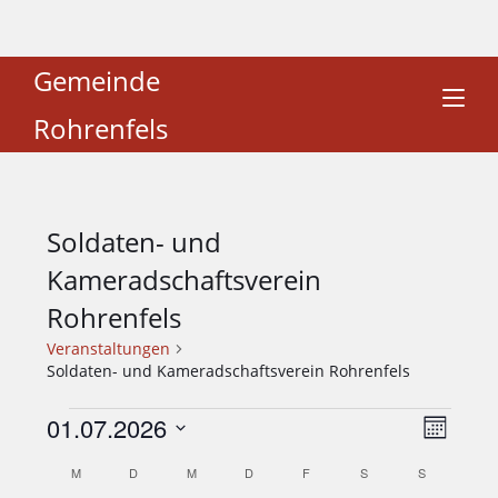
Gemeinde
Rohrenfels
Soldaten- und
Kameradschaftsverein
Rohrenfels
Veranstaltungen
Soldaten- und Kameradschaftsverein Rohrenfels
01.07.2026
A
V
M
e
n
o
D
K
M
D
M
D
F
S
S
r
n
s
a