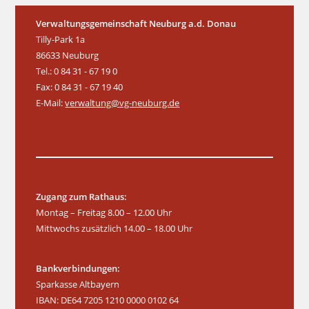
t
e
e
e
e
e
e
e
n
n
g
g
g
g
g
g
g
n
n
n
n
n
n
n
-
a
Verwaltungsgemeinschaft Neuburg a.d. Donau
e
e
e
e
e
e
e
Tilly-Park 1a
N
l
n
n
n
n
n
n
n
86633 Neuburg
a
t
Tel.: 0 84 31 - 67 19 0
v
u
Fax: 0 84 31 - 67 19 40
i
n
E-Mail:
verwaltung@vg-neuburg.de
g
g
a
e
t
n
i
o
n
Zugang zum Rathaus:
Montag – Freitag 8.00 – 12.00 Uhr
Mittwochs zusätzlich 14.00 – 18.00 Uhr
Bankverbindungen:
Sparkasse Altbayern
IBAN: DE64 7205 1210 0000 0102 64