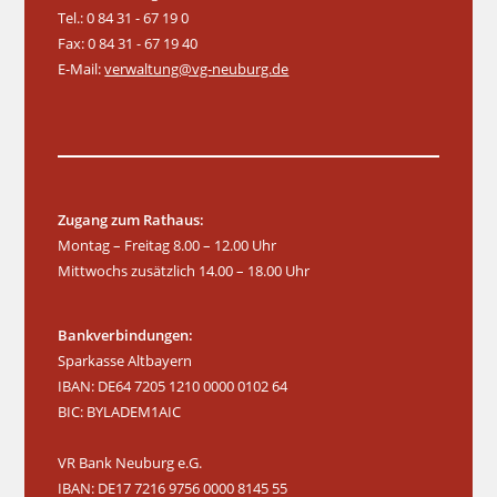
t
Tel.: 0 84 31 - 67 19 0
v
u
Fax: 0 84 31 - 67 19 40
i
n
E-Mail:
verwaltung@vg-neuburg.de
g
g
a
e
t
n
i
o
n
Zugang zum Rathaus:
Montag – Freitag 8.00 – 12.00 Uhr
Mittwochs zusätzlich 14.00 – 18.00 Uhr
Bankverbindungen:
Sparkasse Altbayern
IBAN: DE64 7205 1210 0000 0102 64
BIC: BYLADEM1AIC
VR Bank Neuburg e.G.
IBAN: DE17 7216 9756 0000 8145 55