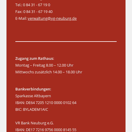
t
Tel.: 0 84 31 - 67 19 0
v
u
Fax: 0 84 31 - 67 19 40
i
n
E-Mail:
verwaltung@vg-neuburg.de
g
g
a
e
t
n
i
o
n
Zugang zum Rathaus:
Montag – Freitag 8.00 – 12.00 Uhr
Mittwochs zusätzlich 14.00 – 18.00 Uhr
Bankverbindungen:
Sparkasse Altbayern
IBAN: DE64 7205 1210 0000 0102 64
BIC: BYLADEM1AIC
VR Bank Neuburg e.G.
IBAN: DE17 7216 9756 0000 8145 55